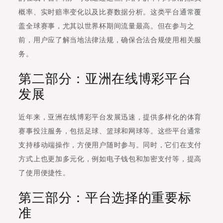
在
概率、实时赔率变化以及比赛数据分析。这类平台通常覆
线
盖全球赛事，尤其以世界杯期间流量最高。但在参与之
博
前，用户应了解当地法律法规，确保合法合规使用相关服
彩
务。
平
第二部分：亚洲在线博彩平台
台
发展
指
南：
近年来，亚洲在线博彩平台发展迅速，提供多样化的体育
安
赛事投注服务，包括足球、篮球和网球等。这些平台通常
全
支持移动端操作，方便用户随时参与。同时，它们在支付
与
方式上也更加多元化，例如电子钱包和加密支付等，提高
理
了使用便捷性。
性
选
第三部分：平台选择的重要标
择
准