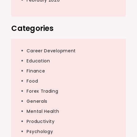
February 2026
Categories
Career Development
Education
Finance
Food
Forex Trading
Generals
Mental Health
Productivity
Psychology