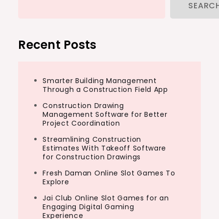
SEARC
Recent Posts
Smarter Building Management
Through a Construction Field App
Construction Drawing
Management Software for Better
Project Coordination
Streamlining Construction
Estimates With Takeoff Software
for Construction Drawings
Fresh Daman Online Slot Games To
Explore
Jai Club Online Slot Games for an
Engaging Digital Gaming
Experience