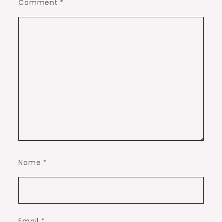
Comment
*
Name
*
Email
*