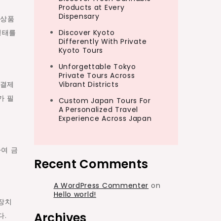
Products at Every
Dispensary
 상품
형태를
Discover Kyoto
Differently With Private
Kyoto Tours
Unforgettable Tokyo
Private Tours Across
 결제
Vibrant Districts
가 필
Custom Japan Tours For
A Personalized Travel
Experience Across Japan
하여 금
Recent Comments
A WordPress Commenter
on
Hello world!
 장치
Archives
다.