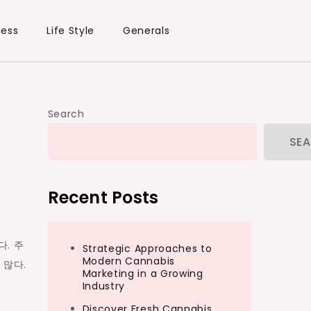
ness
Life Style
Generals
Search
SE
Recent Posts
. 주
Strategic Approaches to
Modern Cannabis
 많다.
Marketing in a Growing
Industry
Discover Fresh Cannabis