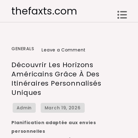
Skip
thefaxts.com
to
content
GENERALS
on
Leave a Comment
Découvrir
Découvrir Les Horizons
les
Américains Grâce À Des
horizons
Itinéraires Personnalisés
américains
Uniques
grâce
à
des
itinéraires
Planification adaptée aux envies
personnalisés
personnelles
uniques